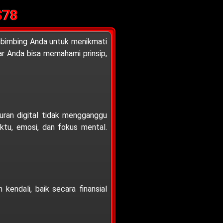
S78
embimbing Anda untuk menikmati
ar Anda bisa memahami prinsip,
uran digital tidak mengganggu
aktu, emosi, dan fokus mental.
kendali, baik secara finansial