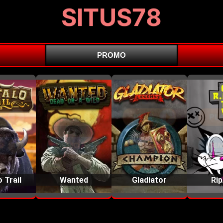
SITUS78
PROMO
 Trail
Wanted
Gladiator
Rip