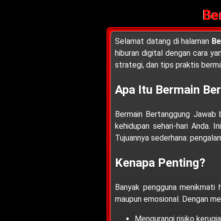
Be
Selamat datang di halaman
Be
hiburan digital dengan cara y
strategi, dan tips praktis ber
Apa Itu Bermain B
Bermain Bertanggung Jawab be
kehidupan sehari-hari Anda. I
Tujuannya sederhana: pengala
Kenapa Penting?
Banyak pengguna menikmati hib
maupun emosional. Dengan men
Mengurangi risiko kerugia