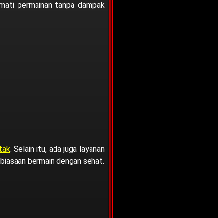
ikmati permainan tanpa dampak
tak
. Selain itu, ada juga layanan
biasaan bermain dengan sehat.