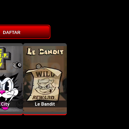
DAFTAR
 City
Le Bandit