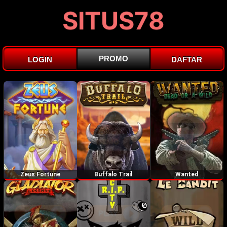
SITUS78
PROMO
LOGIN
DAFTAR
Zeus Fortune
Buffalo Trail
Wanted