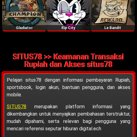
Gladiator
Rip City
Le Bandit
SITUS78 >> Keamanan Transaksi
Rupiah dan Akses situs78
Pelajari situs78 dengan informasi pembayaran Rupiah,
sportsbook, login akun, bantuan pengguna, dan akses
mobile.
SITUS78
merupakan platform informasi yang
dikembangkan untuk menyajikan pembahasan terstruktur,
mudah dipahami, serta relevan bagi pengguna yang
mencari referensi seputar hiburan digital.ech